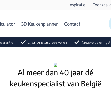
Inspiratie
Toonzaalk
lculator
3D Keukenplanner
Contact
 garantie
2 jaar prijsvast reserveren
Nieuwe belevingst
Al meer dan 40 jaar dé
keukenspecialist van België