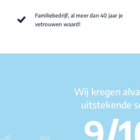
Familiebedrijf, al meer dan 40 jaar je
vetrouwen waard!
Wij kregen alva
uitstekende s
9/1