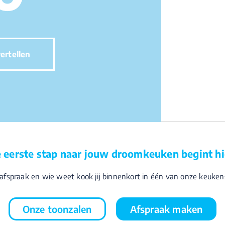
ertellen
 eerste stap naar jouw droomkeuken begint hi
afspraak en wie weet kook jij binnenkort in één van onze keuken
Onze toonzalen
Afspraak maken