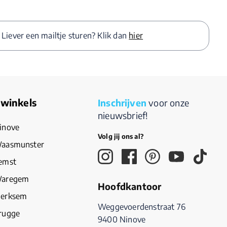
Liever een mailtje sturen? Klik dan
hier
winkels
Inschrijven
voor onze
nieuwsbrief!
inove
Volg jij ons al?
aasmunster
emst
Waregem
Hoofdkantoor
Merksem
Weggevoerdenstraat 76
rugge
9400 Ninove