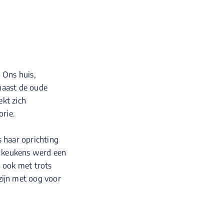
 Ons huis,
 naast de oude
ekt zich
orie.
 haar oprichting
n keukens werd een
 ook met trots
zijn met oog voor