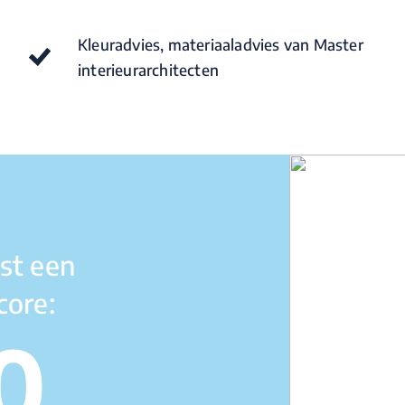
Kleuradvies, materiaaladvies van Master
interieurarchitecten
st een
core:
0