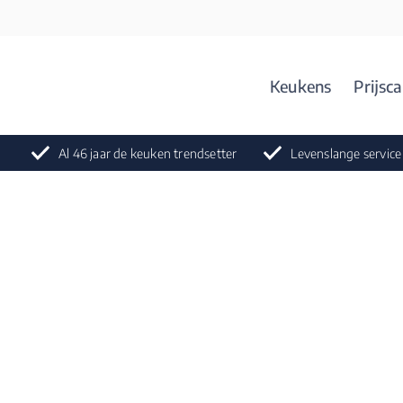
Keukens
Prijsca
Al 46 jaar de keuken trendsetter
Levenslange service